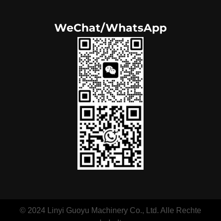
WeChat/WhatsApp
Portuguese
Arabic
© 2024 Linyi Guoyu Machinery Co., Ltd. Alle Rechte