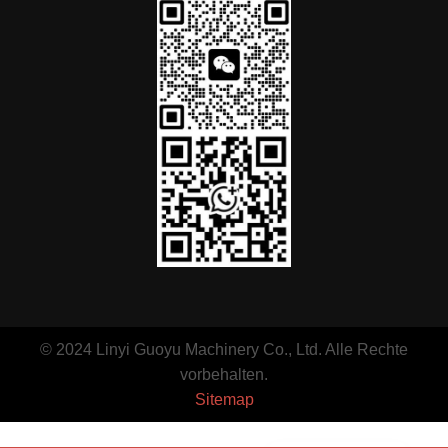
Portuguese
Arabic
© 2024 Linyi Guoyu Machinery Co., Ltd. Alle Rechte
Spanish
vorbehalten.
Sitemap
Russian
English