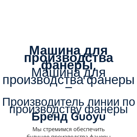
Машина для
производства
фанеры,
Машина для
производства фанеры
–
Производитель линии по
производству фанеры
Бренд Guoyu
Мы стремимся обеспечить
будущее производства фанеры