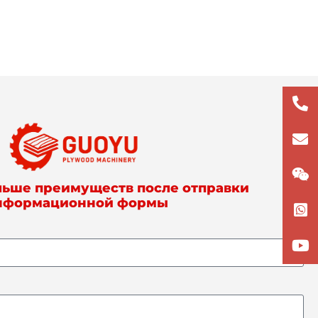
+86
133
lun
льше преимуществ после отправки
нформационной формы