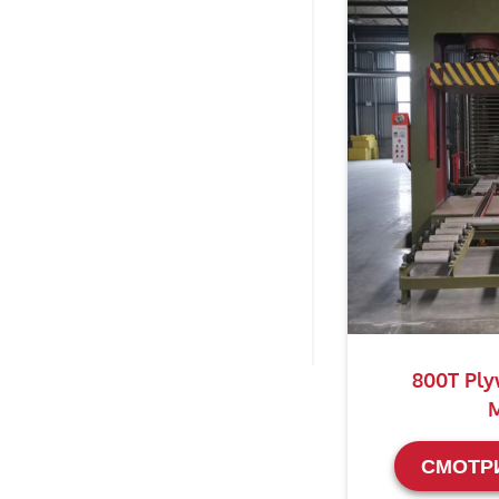
800T Ply
M
СМОТР