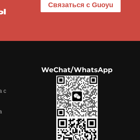
Связаться с Guoyu
ы
WeChat/WhatsApp
а с
а