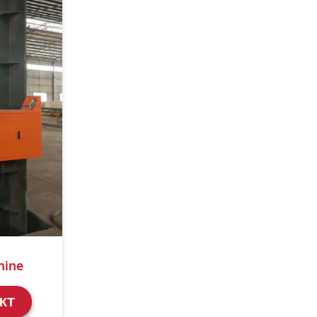
hine
КТ