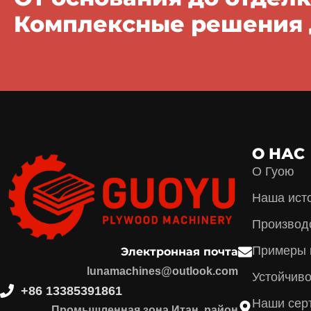
Комплексные решения 
О НАС
О Гуою
Наша ист
Производ
Примеры 
Электронная почта
lunamachines@outlook.com
Устойчиво
+86 13385391861
Наши сер
Промышленная зона Итан, район