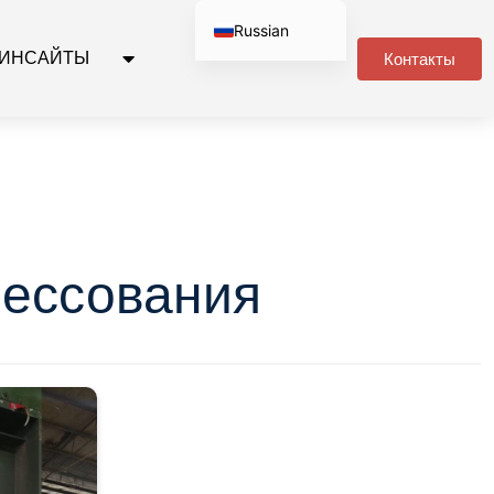
Russian
ИНСАЙТЫ
Контакты
English
Spanish
Arabic
Portuguese
German
рессования