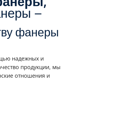
фанеры,
анеры –
тву фанеры
щью надежных и
чество продукции, мы
рские отношения и