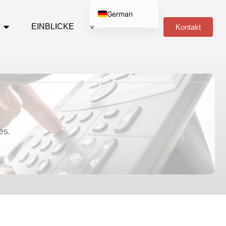
German
EINBLICKE
Kontakt
English
Russian
Spanish
Arabic
Portuguese
es.