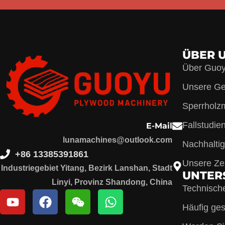
ÜBER 
Über Guo
Unsere Ge
Sperrholz
Fallstudie
E-Mail
lunamachines@outlook.com
Nachhaltig
+86 13385391861
Unsere Zer
Industriegebiet Yitang, Bezirk Lanshan, Stadt
UNTER
Linyi, Provinz Shandong, China
Technisch
Häufig ges