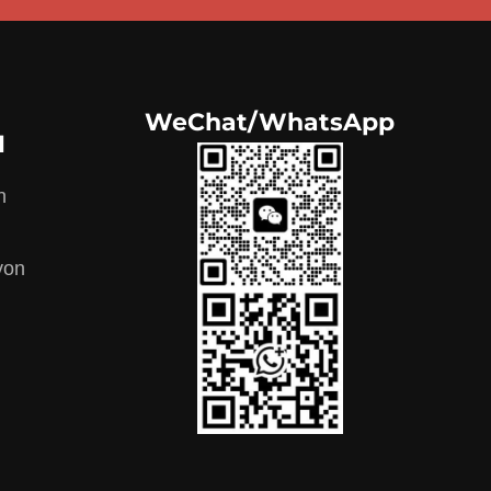
WeChat/WhatsApp
N
n
von