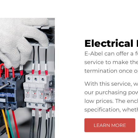
Electrica
E-Abel can offer a f
service to make th
termination once on
With this service, 
our purchasing pow
low prices. The enc
specification, whe
LEARN MORE