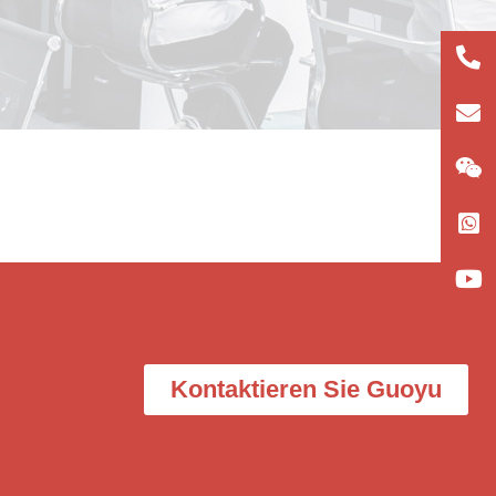
+86
133
lun
Kontaktieren Sie Guoyu