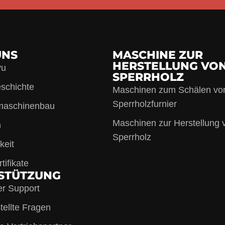
UNS
MASCHINE ZUR
HERSTELLUNG VO
yu
SPERRHOLZ
schichte
Maschinen zum Schälen vo
Sperrholzfurnier
maschinenbau
Maschinen zur Herstellung 
n
Sperrholz
keit
tifikate
STÜTZUNG
er Support
tellte Fragen