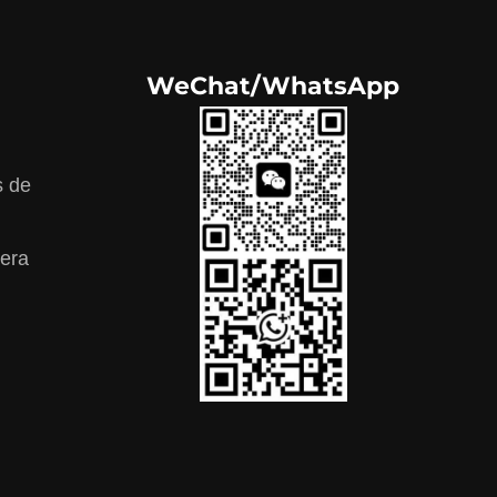
WeChat/WhatsApp
s de
dera