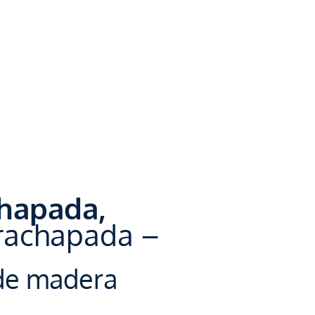
hapada,
trachapada –
 de madera