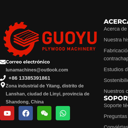
ACERC
Acerca de
Nuestra hi
Fabricaci
contracha
Correo electrónico
Estudios 
lunamachines@outlook.com
+86 13385391861
Sostenibil
Zona industrial de Yitang, distrito de
Nuestros c
Lanshan, ciudad de Linyi, provincia de
SOPOR
Shandong, China
Soporte té
Preguntas
Conviértas