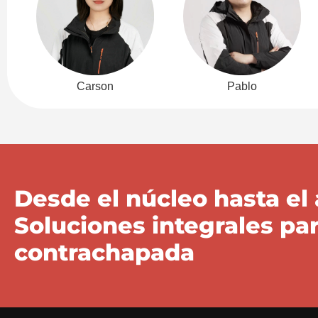
Carson
Pablo
Desde el núcleo hasta el
Soluciones integrales pa
contrachapada