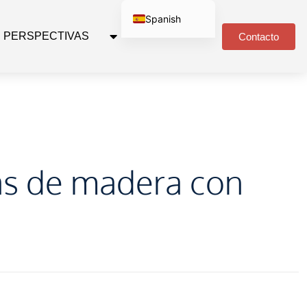
Spanish
PERSPECTIVAS
Contacto
English
Russian
Arabic
Portuguese
German
as de madera con