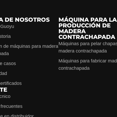
A DE NOSOTROS
MÁQUINA PARA LA
PRODUCCIÓN DE
 Guoyu
MADERA
CONTRACHAPADA
storia
Máquinas para pelar chapa
ón de máquinas para madera
madera contrachapada
pada
Máquinas para fabricar ma
de casos
contrachapada
idad
ertificados
TE
cnico
 frecuentes
e en distribuidor