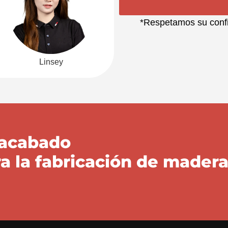
*Respetamos su confid
Linsey
 acabado
ra la fabricación de mader