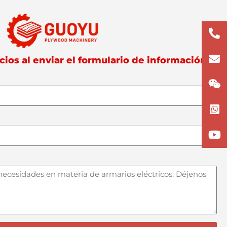
+86
133
lun
os al enviar el formulario de información.