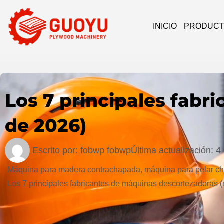
INICIO
PRODUC
Los 7 principales fabr
de 2026)
Escrito por:
fobwp fobwp
Última actualización:
4
Máquina para madera contrachapada, máquina para pelar ch
Los 7 principales fabricantes de máquinas descortezadoras (