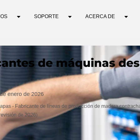
TOS
SOPORTE
ACERCA DE
icantes de máquinas des
 de enero de 2026
apas - Fabricante de líneas de producción de madera contra
revisión de 2026)